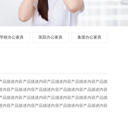
学校办公家具
医院办公家具
集团办公家具
产品描述内容产品描述内容产品描述内容产品描述内容产品描
述内容产品描述内容产品描述内容产品描述内容产品描述内容
产品描述内容产品描述内容产品描述内容产品描述内容产品描
述内容产品描述内容产品描述内容产品描述内容产品描述内容