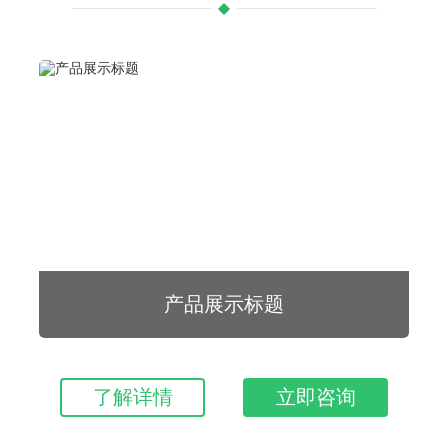
产品展示标题
了解详情
立即咨询