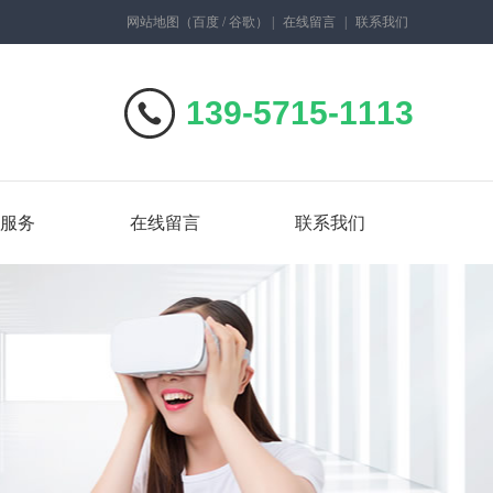
网站地图
（
百度
/
谷歌
）
|
在线留言
|
联系我们
139-5715-1113
服务
在线留言
联系我们