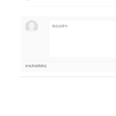
本地局域网网友